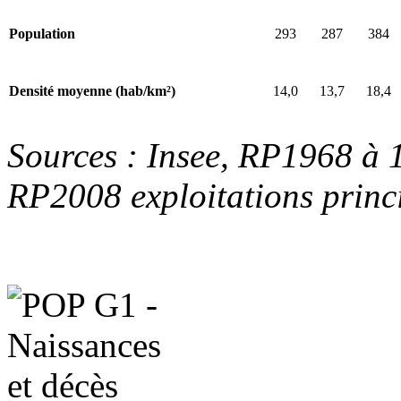
293
287
384
Population
14,0
13,7
18,4
Densité moyenne (hab/km²)
Sources : Insee, RP1968 à
RP2008 exploitations princi