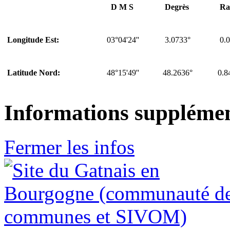
D M S
Degrès
Ra
03°04'24''
3.0733°
0.0
Longitude Est:
48°15'49''
48.2636°
0.8
Latitude Nord:
Informations supplémen
Fermer les infos