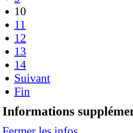
10
11
12
13
14
Suivant
Fin
Informations supplémen
Fermer les infos