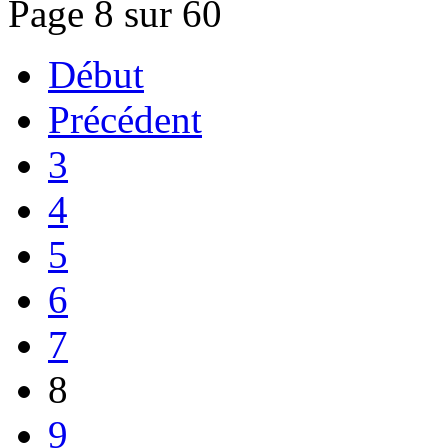
Page 8 sur 60
Début
Précédent
3
4
5
6
7
8
9