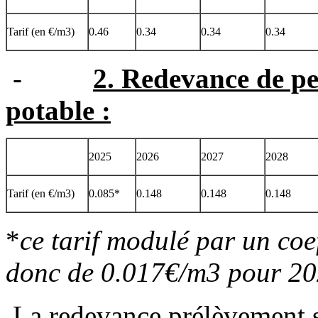
Tarif (en €/m3)
0.46
0.34
0.34
0.34
-
2. Redevance de p
potable :
2025
2026
2027
2028
Tarif (en €/m3)
0.085*
0.148
0.148
0.148
*
ce tarif modulé par un coef
donc de 0.017€/m3 pour 20
La redevance prélèvement su