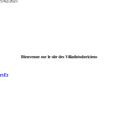
/02/2025
Bienvenue sur le site des Villathéodoriciens
rryFr