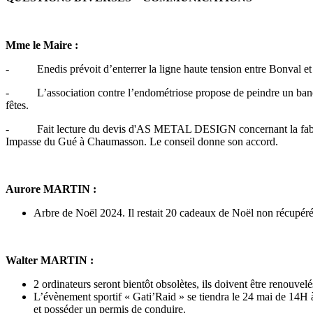
Mme le Maire :
- Enedis prévoit d’enterrer la ligne haute tension entre Bonval et d
- L’association contre l’endométriose propose de peindre un banc en j
fêtes.
- Fait lecture du devis d'AS METAL DESIGN concernant la fabrication
Impasse du Gué à Chaumasson. Le conseil donne son accord.
Aurore MARTIN :
Arbre de Noël 2024. Il restait 20 cadeaux de Noël non récupérés,
Walter MARTIN :
2 ordinateurs seront bientôt obsolètes, ils doivent être renouvelé
L’évènement sportif « Gati’Raid » se tiendra le 24 mai de 14H à
et posséder un permis de conduire.