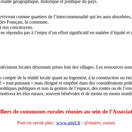
réalité géographique, historique et politique du pays.
rvivront comme quartiers de l’intercommunalité qui les aura absorbées,
é des Français, la commune.
t nos concitoyens.
 ne répondra pas à l’enjeu d’un effort significatif en matière d’équité et 
décisions locales désormais prises loin des villages. Les ressources serai
compte de la réalité locale quant au logement, à la construction ou enco
é « tout-puissant » mais éloigné et empêtré dans des considérations poli
 politiques publiques et non la gestion de l’espace, des routes ou de l’e
otivera les élus ruraux, souvent bénévoles et de moins en moins nombreu
liers de communes rurales réunies au sein de l’Associa
Pour en savoir plus :
www.amrf.fr
- @maires_ruraux