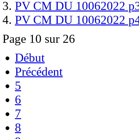
PV CM DU 10062022 p3
PV CM DU 10062022 p
Page 10 sur 26
Début
Précédent
5
6
7
8